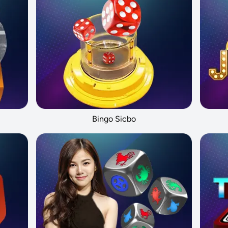
Bingo Sicbo