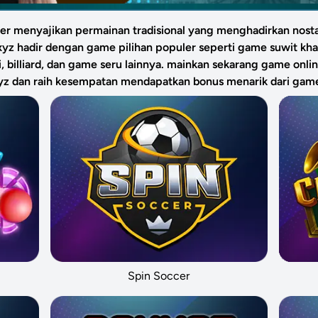
 menyajikan permainan tradisional yang menghadirkan nostal
 hadir dengan game pilihan populer seperti game suwit khas
 billiard, dan game seru lainnya. mainkan sekarang game onlin
 dan raih kesempatan mendapatkan bonus menarik dari game 
Spin Soccer