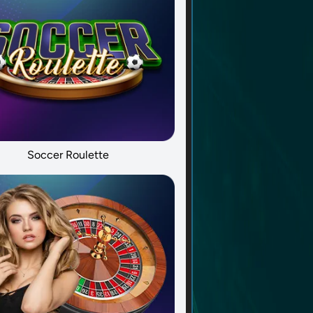
Soccer Roulette