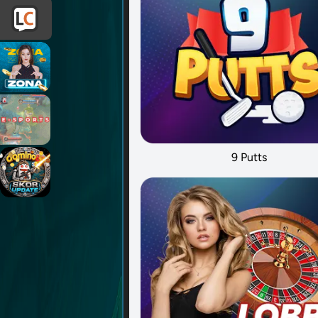
9 Putts