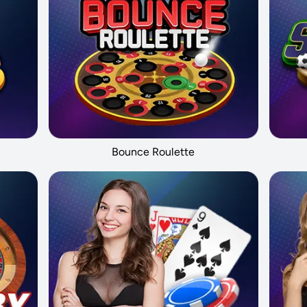
Bounce Roulette