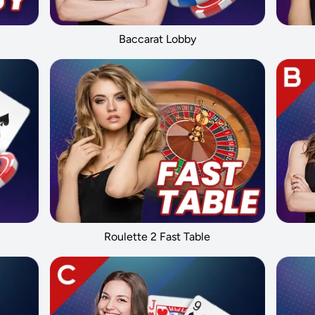
Baccarat Lobby
Roulette 2 Fast Table