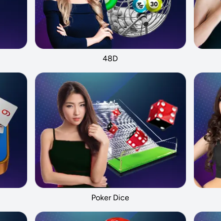
48D
Poker Dice