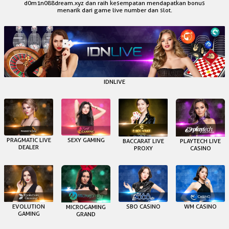
d0m1n088dream.xyz dan raih kesempatan mendapatkan bonus
menarik dari game live number dan slot.
IDNLIVE
PRAGMATIC LIVE
SEXY GAMING
BACCARAT LIVE
PLAYTECH LIVE
DEALER
PROXY
CASINO
EVOLUTION
SBO CASINO
WM CASINO
MICROGAMING
GAMING
GRAND